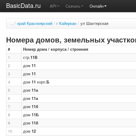
BasicData.ru
API
Скачать
Онлайн
..
/
край Красноярский
/
г Кайеркан
/
ул Шахтерская
Номера домов, земельных участков
#
Номер дома / корпуса / строения
1
стр.
11В
2
дом
11
3
дом
11
4
дом
11
корп.
Б
5
дом
11а
6
дом
11а
7
дом
11б
8
дом
11Б
9
дом
11б
10
дом
12