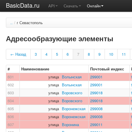
BasicData.ru
API
Скачать
Онлайн
..
/
г Севастополь
Адресообразующие элементы
← Назад
3
4
5
6
7
8
9
10
11
#
Наименование
Почтовый индекс
601
улица
Волынская
299001
602
улица
Волынская
299001
603
улица
Воровского
299018
604
улица
Воровского
299018
605
улица
Воронежская
299008
606
улица
Воронежская
299008
607
улица
Воронина
299011