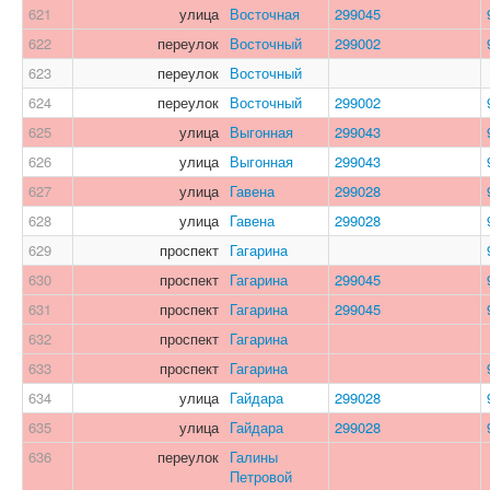
621
улица
Восточная
299045
622
переулок
Восточный
299002
623
переулок
Восточный
624
переулок
Восточный
299002
625
улица
Выгонная
299043
626
улица
Выгонная
299043
627
улица
Гавена
299028
628
улица
Гавена
299028
629
проспект
Гагарина
630
проспект
Гагарина
299045
631
проспект
Гагарина
299045
632
проспект
Гагарина
633
проспект
Гагарина
634
улица
Гайдара
299028
635
улица
Гайдара
299028
636
переулок
Галины
Петровой