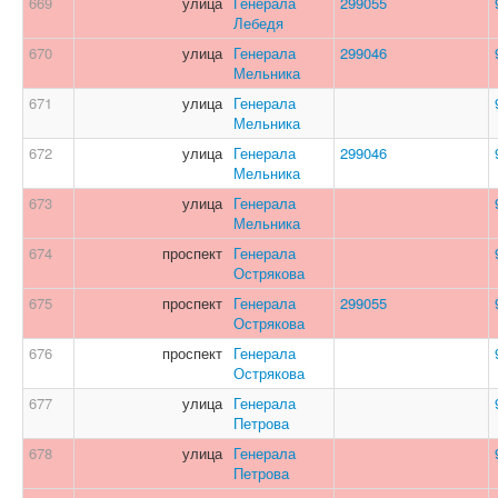
669
улица
Генерала
299055
Лебедя
670
улица
Генерала
299046
Мельника
671
улица
Генерала
Мельника
672
улица
Генерала
299046
Мельника
673
улица
Генерала
Мельника
674
проспект
Генерала
Острякова
675
проспект
Генерала
299055
Острякова
676
проспект
Генерала
Острякова
677
улица
Генерала
Петрова
678
улица
Генерала
Петрова