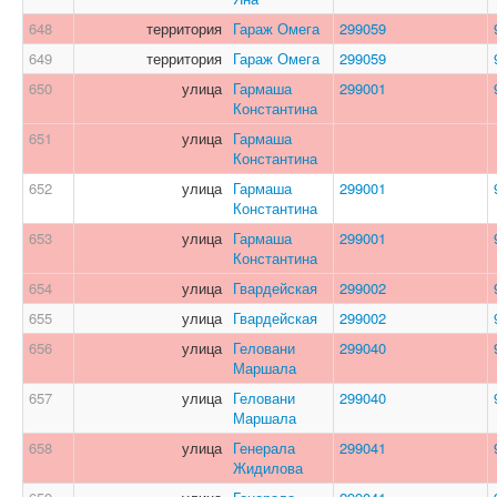
648
территория
Гараж Омега
299059
649
территория
Гараж Омега
299059
650
улица
Гармаша
299001
Константина
651
улица
Гармаша
Константина
652
улица
Гармаша
299001
Константина
653
улица
Гармаша
299001
Константина
654
улица
Гвардейская
299002
655
улица
Гвардейская
299002
656
улица
Геловани
299040
Маршала
657
улица
Геловани
299040
Маршала
658
улица
Генерала
299041
Жидилова