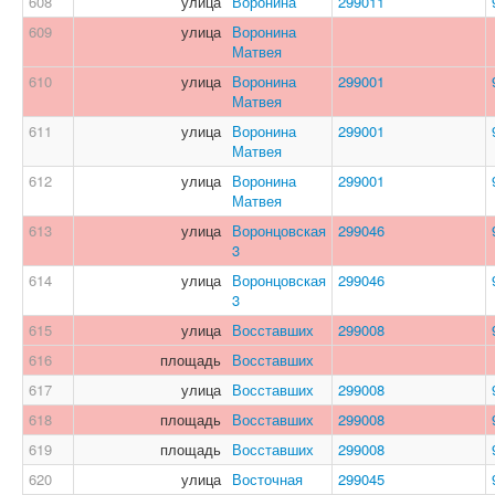
608
улица
Воронина
299011
609
улица
Воронина
Матвея
610
улица
Воронина
299001
Матвея
611
улица
Воронина
299001
Матвея
612
улица
Воронина
299001
Матвея
613
улица
Воронцовская
299046
3
614
улица
Воронцовская
299046
3
615
улица
Восставших
299008
616
площадь
Восставших
617
улица
Восставших
299008
618
площадь
Восставших
299008
619
площадь
Восставших
299008
620
улица
Восточная
299045