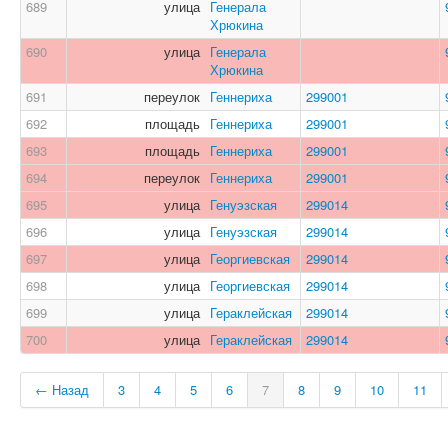
689
улица
Генерала
Хрюкина
690
улица
Генерала
Хрюкина
691
переулок
Геннериха
299001
692
площадь
Геннериха
299001
693
площадь
Геннериха
299001
694
переулок
Геннериха
299001
695
улица
Генуэзская
299014
696
улица
Генуэзская
299014
697
улица
Георгиевская
299014
698
улица
Георгиевская
299014
699
улица
Гераклейская
299014
700
улица
Гераклейская
299014
← Назад
3
4
5
6
7
8
9
10
11