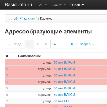
BasicData.ru
API
Скачать
Онлайн
..
/
обл Рязанская
/
г Касимов
Адресообразующие элементы
← Назад
1
2
3
4
5
6
Вперёд →
#
Наименование
1
улица
50 лет ВЛКСМ
2
переулок
50 лет ВЛКСМ
3
улица
50 лет ВЛКСМ
4
переулок
50 лет ВЛКСМ
5
улица
50 лет ВЛКСМ
6
переулок
50 лет ВЛКСМ
7
улица
50 лет СССР