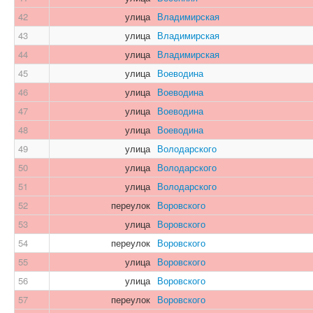
42
улица
Владимирская
43
улица
Владимирская
44
улица
Владимирская
45
улица
Воеводина
46
улица
Воеводина
47
улица
Воеводина
48
улица
Воеводина
49
улица
Володарского
50
улица
Володарского
51
улица
Володарского
52
переулок
Воровского
53
улица
Воровского
54
переулок
Воровского
55
улица
Воровского
56
улица
Воровского
57
переулок
Воровского