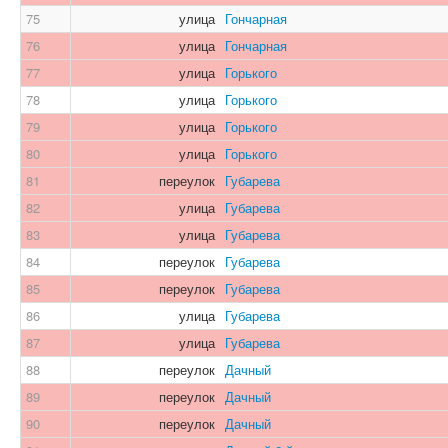
75
улица
Гончарная
76
улица
Гончарная
77
улица
Горького
78
улица
Горького
79
улица
Горького
80
улица
Горького
81
переулок
Губарева
82
улица
Губарева
83
улица
Губарева
84
переулок
Губарева
85
переулок
Губарева
86
улица
Губарева
87
улица
Губарева
88
переулок
Дачный
89
переулок
Дачный
90
переулок
Дачный