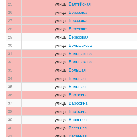
25
улица
Балтийская
26
улица
Березовая
27
улица
Березовая
28
улица
Березовая
29
улица
Березовая
30
улица
Большакова
31
улица
Большакова
32
улица
Большакова
33
улица
Большая
34
улица
Большая
35
улица
Большая
36
улица
Варюхина
37
улица
Варюхина
38
улица
Варюхина
39
улица
Весенняя
40
улица
Весенняя
41
улица
Весенняя