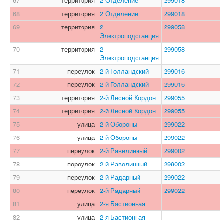
67
территория
2 Отделение
299018
68
территория
2 Отделение
299018
69
территория
2
299058
Электроподстанция
70
территория
2
299058
Электроподстанция
71
переулок
2-й Голландский
299016
72
переулок
2-й Голландский
299016
73
территория
2-й Лесной Кордон
299055
74
территория
2-й Лесной Кордон
299055
75
улица
2-й Обороны
299022
76
улица
2-й Обороны
299022
77
переулок
2-й Равелинный
299002
78
переулок
2-й Равелинный
299002
79
переулок
2-й Радарный
299022
80
переулок
2-й Радарный
299022
81
улица
2-я Бастионная
82
улица
2-я Бастионная