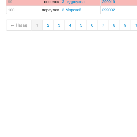
99
поселок
3 Гидроузел
299019
100
переулок
3 Морской
299002
← Назад
1
2
3
4
5
6
7
8
9