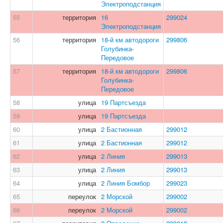
Электроподстанция
55
территория
16
299024
Электроподстанция
56
территория
18-й км автодороги
299806
Голубинка-
Передовое
57
территория
18-й км автодороги
299806
Голубинка-
Передовое
58
улица
19 Партсъезда
59
улица
19 Партсъезда
60
улица
2 Бастионная
299012
61
улица
2 Бастионная
299012
62
улица
2 Линия
299013
63
улица
2 Линия
299013
64
улица
2 Линия Бомбор
299023
65
переулок
2 Морской
299002
66
переулок
2 Морской
299002