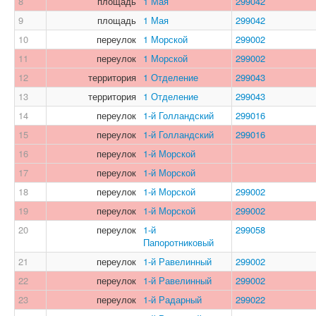
8
площадь
1 Мая
299042
9
площадь
1 Мая
299042
10
переулок
1 Морской
299002
11
переулок
1 Морской
299002
12
территория
1 Отделение
299043
13
территория
1 Отделение
299043
14
переулок
1-й Голландский
299016
15
переулок
1-й Голландский
299016
16
переулок
1-й Морской
17
переулок
1-й Морской
18
переулок
1-й Морской
299002
19
переулок
1-й Морской
299002
20
переулок
1-й
299058
Папоротниковый
21
переулок
1-й Равелинный
299002
22
переулок
1-й Равелинный
299002
23
переулок
1-й Радарный
299022