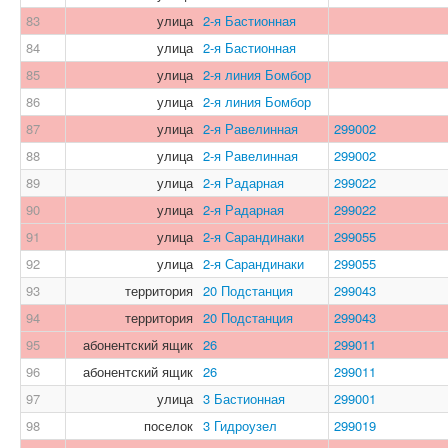
83
улица
2-я Бастионная
84
улица
2-я Бастионная
85
улица
2-я линия Бомбор
86
улица
2-я линия Бомбор
87
улица
2-я Равелинная
299002
88
улица
2-я Равелинная
299002
89
улица
2-я Радарная
299022
90
улица
2-я Радарная
299022
91
улица
2-я Сарандинаки
299055
92
улица
2-я Сарандинаки
299055
93
территория
20 Подстанция
299043
94
территория
20 Подстанция
299043
95
абонентский ящик
26
299011
96
абонентский ящик
26
299011
97
улица
3 Бастионная
299001
98
поселок
3 Гидроузел
299019