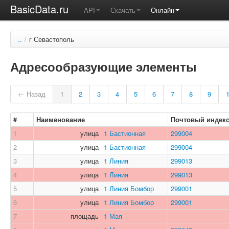
BasicData.ru
API
Скачать
Онлайн
..
/
г Севастополь
Адресообразующие элементы
← Назад
1
2
3
4
5
6
7
8
9
#
Наименование
Почтовый индек
1
улица
1 Бастионная
299004
2
улица
1 Бастионная
299004
3
улица
1 Линия
299013
4
улица
1 Линия
299013
5
улица
1 Линия Бомбор
299001
6
улица
1 Линия Бомбор
299001
7
площадь
1 Мая