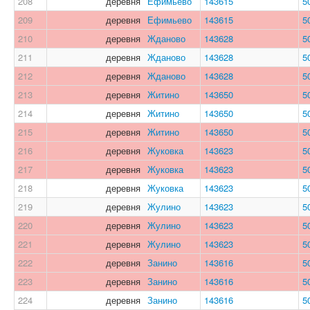
208
деревня
Ефимьево
143615
5
209
деревня
Ефимьево
143615
5
210
деревня
Жданово
143628
5
211
деревня
Жданово
143628
5
212
деревня
Жданово
143628
5
213
деревня
Житино
143650
5
214
деревня
Житино
143650
5
215
деревня
Житино
143650
5
216
деревня
Жуковка
143623
5
217
деревня
Жуковка
143623
5
218
деревня
Жуковка
143623
5
219
деревня
Жулино
143623
5
220
деревня
Жулино
143623
5
221
деревня
Жулино
143623
5
222
деревня
Занино
143616
5
223
деревня
Занино
143616
5
224
деревня
Занино
143616
5