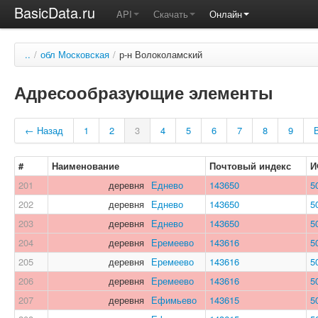
BasicData.ru
API
Скачать
Онлайн
..
/
обл Московская
/
р-н Волоколамский
Адресообразующие элементы
← Назад
1
2
3
4
5
6
7
8
9
#
Наименование
Почтовый индекс
И
201
деревня
Еднево
143650
5
202
деревня
Еднево
143650
5
203
деревня
Еднево
143650
5
204
деревня
Еремеево
143616
5
205
деревня
Еремеево
143616
5
206
деревня
Еремеево
143616
5
207
деревня
Ефимьево
143615
5