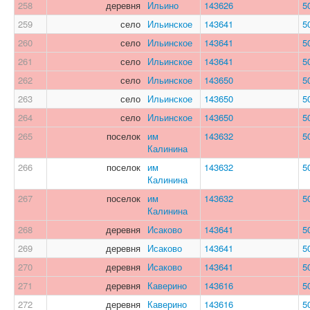
258
деревня
Ильино
143626
5
259
село
Ильинское
143641
5
260
село
Ильинское
143641
5
261
село
Ильинское
143641
5
262
село
Ильинское
143650
5
263
село
Ильинское
143650
5
264
село
Ильинское
143650
5
265
поселок
им
143632
5
Калинина
266
поселок
им
143632
5
Калинина
267
поселок
им
143632
5
Калинина
268
деревня
Исаково
143641
5
269
деревня
Исаково
143641
5
270
деревня
Исаково
143641
5
271
деревня
Каверино
143616
5
272
деревня
Каверино
143616
5