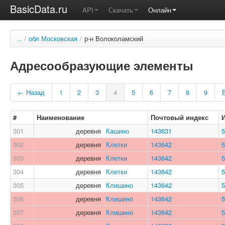
BasicData.ru
API
Скачать
Онлайн
..
/
обл Московская
/
р-н Волоколамский
Адресообразующие элементы
← Назад
1
2
3
4
5
6
7
8
9
#
Наименование
Почтовый индекс
301
деревня
Кашино
143631
5
302
деревня
Клетки
143642
5
303
деревня
Клетки
143642
5
304
деревня
Клетки
143642
5
305
деревня
Клишино
143642
5
306
деревня
Клишино
143642
5
307
деревня
Клишино
143642
5