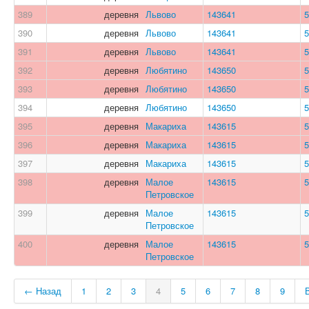
389
деревня
Львово
143641
5
390
деревня
Львово
143641
5
391
деревня
Львово
143641
5
392
деревня
Любятино
143650
5
393
деревня
Любятино
143650
5
394
деревня
Любятино
143650
5
395
деревня
Макариха
143615
5
396
деревня
Макариха
143615
5
397
деревня
Макариха
143615
5
398
деревня
Малое
143615
5
Петровское
399
деревня
Малое
143615
5
Петровское
400
деревня
Малое
143615
5
Петровское
← Назад
1
2
3
4
5
6
7
8
9