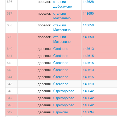
636
поселок
станции
143628
Дубосеково
637
поселок
станции
143650
Матренино
638
поселок
станции
143650
Матренино
639
поселок
станции
143650
Матренино
640
деревня
Стеблево
143613
641
деревня
Стеблево
143615
642
деревня
Стеблево
143615
643
деревня
Стеблево
143613
644
деревня
Стеблево
143615
645
деревня
Стеблево
143613
646
деревня
Стремоухово
143642
647
деревня
Стремоухово
143642
648
деревня
Стремоухово
143642
649
деревня
Строково
143634