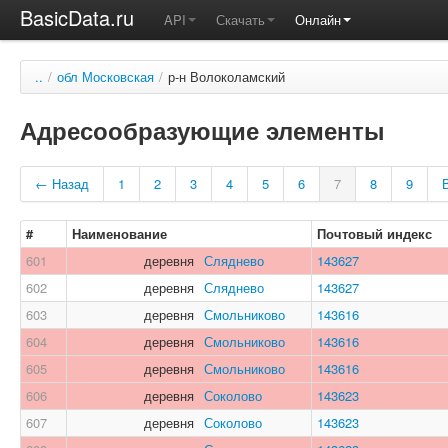
BasicData.ru
API
Скачать
Онлайн
..
/
обл Московская
/
р-н Волоколамский
Адресообразующие элементы
← Назад
1
2
3
4
5
6
7
8
9
#
Наименование
Почтовый индекс
601
деревня
Сляднево
143627
602
деревня
Сляднево
143627
603
деревня
Смольниково
143616
604
деревня
Смольниково
143616
605
деревня
Смольниково
143616
606
деревня
Соколово
143623
607
деревня
Соколово
143623