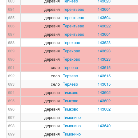
683
деревня
Тепнево
143623
684
деревня
Терентьево
143604
685
деревня
Терентьево
143604
686
деревня
Терентьево
143622
687
деревня
Терентьево
143604
688
деревня
Терехово
143623
689
деревня
Терехово
143623
690
деревня
Терехово
143623
691
село
Теряево
143615
692
село
Теряево
143615
693
село
Теряево
143615
694
деревня
Тимково
143602
695
деревня
Тимково
143602
696
деревня
Тимково
143602
697
деревня
Тимонино
698
деревня
Тимонино
143640
699
деревня
Тимонино