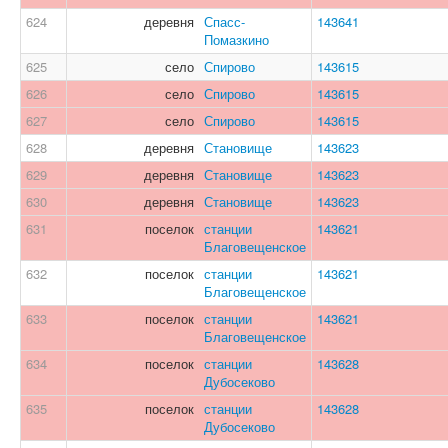
624
деревня
Спасс-
143641
Помазкино
625
село
Спирово
143615
626
село
Спирово
143615
627
село
Спирово
143615
628
деревня
Становище
143623
629
деревня
Становище
143623
630
деревня
Становище
143623
631
поселок
станции
143621
Благовещенское
632
поселок
станции
143621
Благовещенское
633
поселок
станции
143621
Благовещенское
634
поселок
станции
143628
Дубосеково
635
поселок
станции
143628
Дубосеково