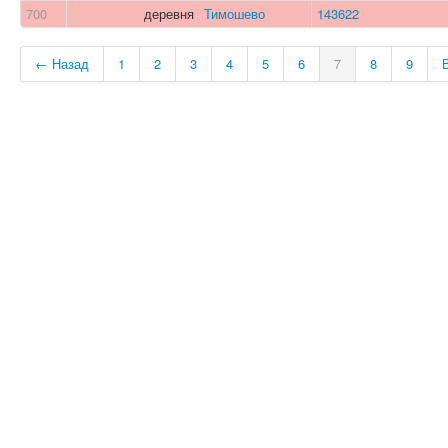
700
деревня
Тимошево
143622
← Назад
1
2
3
4
5
6
7
8
9