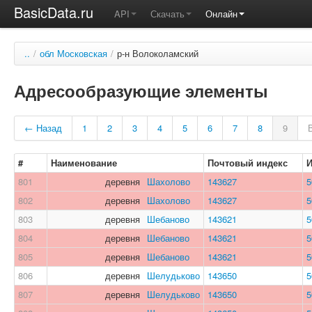
BasicData.ru
API
Скачать
Онлайн
..
/
обл Московская
/
р-н Волоколамский
Адресообразующие элементы
← Назад
1
2
3
4
5
6
7
8
9
#
Наименование
Почтовый индекс
801
деревня
Шахолово
143627
5
802
деревня
Шахолово
143627
5
803
деревня
Шебаново
143621
5
804
деревня
Шебаново
143621
5
805
деревня
Шебаново
143621
5
806
деревня
Шелудьково
143650
5
807
деревня
Шелудьково
143650
5