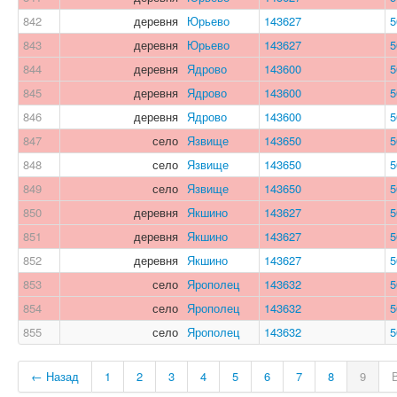
842
деревня
Юрьево
143627
5
843
деревня
Юрьево
143627
5
844
деревня
Ядрово
143600
5
845
деревня
Ядрово
143600
5
846
деревня
Ядрово
143600
5
847
село
Язвище
143650
5
848
село
Язвище
143650
5
849
село
Язвище
143650
5
850
деревня
Якшино
143627
5
851
деревня
Якшино
143627
5
852
деревня
Якшино
143627
5
853
село
Ярополец
143632
5
854
село
Ярополец
143632
5
855
село
Ярополец
143632
5
← Назад
1
2
3
4
5
6
7
8
9