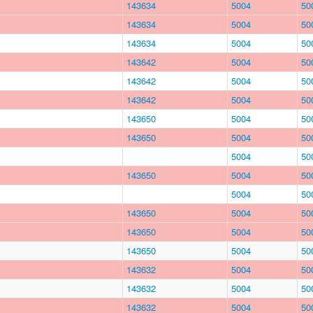
143634
5004
50
143634
5004
50
143634
5004
50
143642
5004
50
143642
5004
50
143642
5004
50
143650
5004
50
143650
5004
50
5004
50
143650
5004
50
5004
50
143650
5004
50
143650
5004
50
143650
5004
50
143632
5004
50
143632
5004
50
143632
5004
50