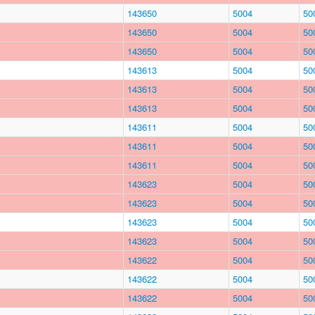
143650
5004
50
143650
5004
50
143650
5004
50
143613
5004
50
143613
5004
50
143613
5004
50
143611
5004
50
143611
5004
50
143611
5004
50
143623
5004
50
143623
5004
50
143623
5004
50
143623
5004
50
143622
5004
50
143622
5004
50
143622
5004
50