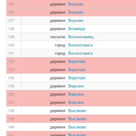
125
деревня
Внуково
126
деревня
Внуково
127
деревня
Внуково
128
деревня
Возмище
129
поселок
Волоколамец
130
город
Волоколамск
131
город
Волоколамск
132
деревня
Воротово
133
деревня
Воротово
134
деревня
Воротово
135
деревня
Ворсино
136
деревня
Ворсино
137
деревня
Ворсино
138
деревня
Высоково
139
деревня
Высоково
140
деревня
Высоково
141
деревня
Высоково