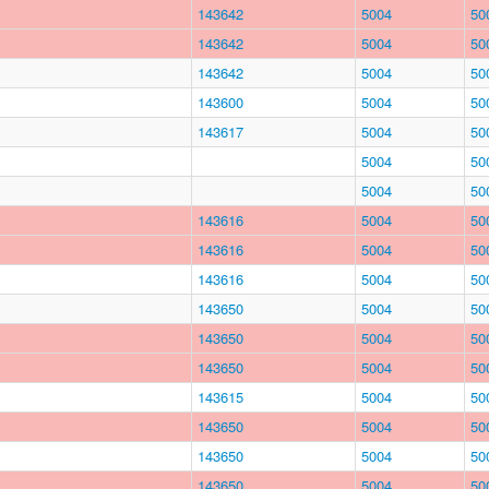
143642
5004
50
143642
5004
50
143642
5004
50
143600
5004
50
143617
5004
50
5004
50
5004
50
143616
5004
50
143616
5004
50
143616
5004
50
143650
5004
50
143650
5004
50
143650
5004
50
143615
5004
50
143650
5004
50
143650
5004
50
143650
5004
50