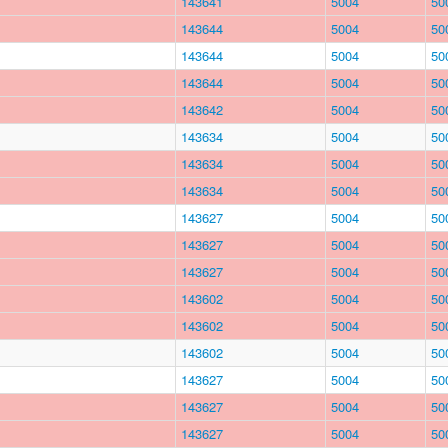
143641
5004
50
143644
5004
50
143644
5004
50
143644
5004
50
143642
5004
50
143634
5004
50
143634
5004
50
143634
5004
50
143627
5004
50
143627
5004
50
143627
5004
50
143602
5004
50
143602
5004
50
143602
5004
50
143627
5004
50
143627
5004
50
143627
5004
50