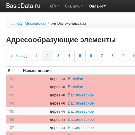
BasicData.ru
API
Скачать
Онлайн
..
/
обл Московская
/
р-н Волоколамский
Адресообразующие элементы
← Назад
1
2
3
4
5
6
7
8
9
#
Наименование
101
деревня
Валуйки
102
деревня
Валуйки
103
деревня
Васильевское
104
деревня
Васильевское
105
деревня
Васильевское
106
деревня
Васильевское
107
деревня
Васильевское