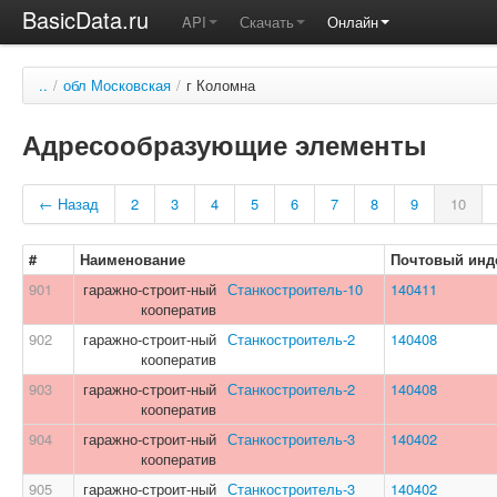
BasicData.ru
API
Скачать
Онлайн
..
/
обл Московская
/
г Коломна
Адресообразующие элементы
← Назад
2
3
4
5
6
7
8
9
10
#
Наименование
Почтовый инд
901
гаражно-строит-ный
Станкостроитель-10
140411
кооператив
902
гаражно-строит-ный
Станкостроитель-2
140408
кооператив
903
гаражно-строит-ный
Станкостроитель-2
140408
кооператив
904
гаражно-строит-ный
Станкостроитель-3
140402
кооператив
905
гаражно-строит-ный
Станкостроитель-3
140402