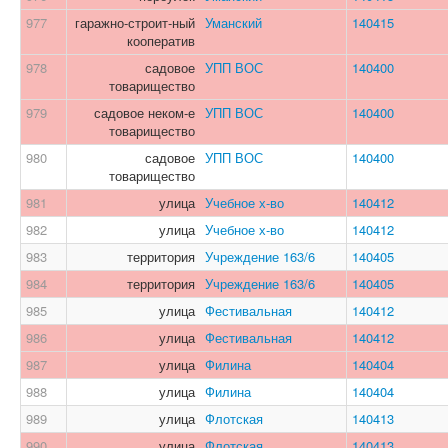
977
гаражно-строит-ный
Уманский
140415
кооператив
978
садовое
УПП ВОС
140400
товарищество
979
садовое неком-е
УПП ВОС
140400
товарищество
980
садовое
УПП ВОС
140400
товарищество
981
улица
Учебное х-во
140412
982
улица
Учебное х-во
140412
983
территория
Учреждение 163/6
140405
984
территория
Учреждение 163/6
140405
985
улица
Фестивальная
140412
986
улица
Фестивальная
140412
987
улица
Филина
140404
988
улица
Филина
140404
989
улица
Флотская
140413
990
улица
Флотская
140413