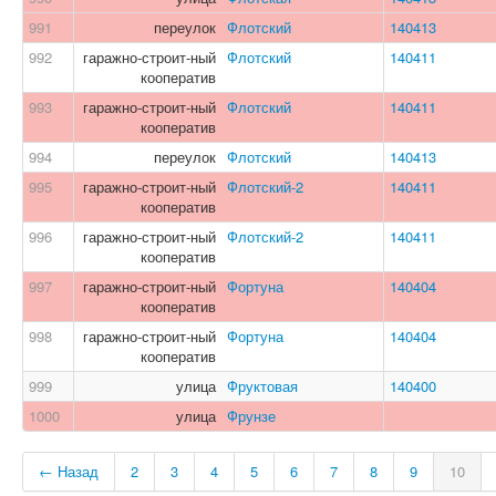
991
переулок
Флотский
140413
992
гаражно-строит-ный
Флотский
140411
кооператив
993
гаражно-строит-ный
Флотский
140411
кооператив
994
переулок
Флотский
140413
995
гаражно-строит-ный
Флотский-2
140411
кооператив
996
гаражно-строит-ный
Флотский-2
140411
кооператив
997
гаражно-строит-ный
Фортуна
140404
кооператив
998
гаражно-строит-ный
Фортуна
140404
кооператив
999
улица
Фруктовая
140400
1000
улица
Фрунзе
← Назад
2
3
4
5
6
7
8
9
10