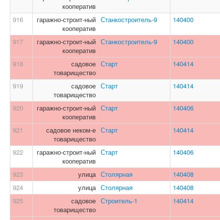
кооператив
916
гаражно-строит-ный
Станкостроитель-9
140400
кооператив
917
гаражно-строит-ный
Станкостроитель-9
140400
кооператив
918
садовое
Старт
140414
товарищество
919
садовое
Старт
140414
товарищество
920
гаражно-строит-ный
Старт
140406
кооператив
921
садовое неком-е
Старт
140414
товарищество
922
гаражно-строит-ный
Старт
140406
кооператив
923
улица
Столярная
140408
924
улица
Столярная
140408
925
садовое
Строитель-1
140414
товарищество