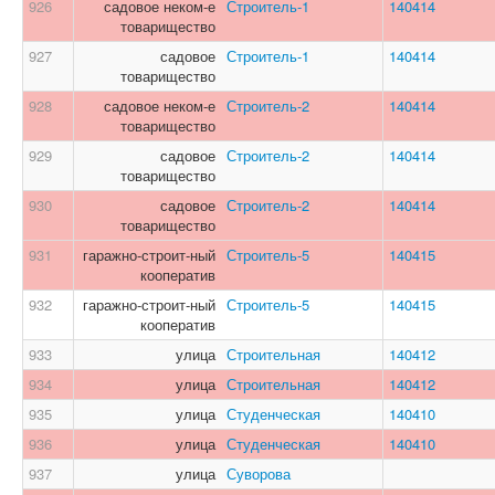
926
садовое неком-е
Строитель-1
140414
товарищество
927
садовое
Строитель-1
140414
товарищество
928
садовое неком-е
Строитель-2
140414
товарищество
929
садовое
Строитель-2
140414
товарищество
930
садовое
Строитель-2
140414
товарищество
931
гаражно-строит-ный
Строитель-5
140415
кооператив
932
гаражно-строит-ный
Строитель-5
140415
кооператив
933
улица
Строительная
140412
934
улица
Строительная
140412
935
улица
Студенческая
140410
936
улица
Студенческая
140410
937
улица
Суворова