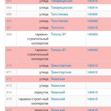
963
улица
Товарищеская
140414
964
улица
Товарищеская
140414
965
улица
Толстикова
140400
966
улица
Толстикова
140400
967
улица
Толстого
140415
968
гаражно-
Тополь-97
140400
строительный
кооператив
969
гаражно-
Тополь-97
140400
строительный
кооператив
970
улица
Транспортная
140412
971
улица
Транспортная
140412
972
улица
Уманская
973
улица
Уманская
974
переулок
Уманский
140415
975
гаражно-строит-ный
Уманский
140415
кооператив
976
переулок
Уманский
140415