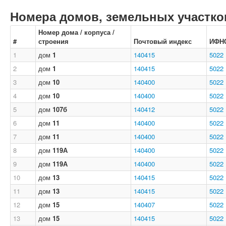
Номера домов, земельных участков
Номер дома / корпуса /
#
строения
Почтовый индекс
ИФН
1
дом
1
140415
5022
2
дом
1
140415
5022
3
дом
10
140400
5022
4
дом
10
140400
5022
5
дом
107б
140412
5022
6
дом
11
140400
5022
7
дом
11
140400
5022
8
дом
119А
140400
5022
9
дом
119А
140400
5022
10
дом
13
140415
5022
11
дом
13
140415
5022
12
дом
15
140407
5022
13
дом
15
140415
5022