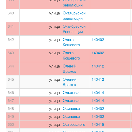
революции
640
улица
Октябрьской
революции
641
улица
Октябрьской
Революции
642
улица
Олега
140402
Кошевого
643
улица
Олега
140402
Кошевого
644
улица
Олений
140412
Вражек
645
улица
Олений
140412
Вражек
646
улица
Ольховая
140414
647
улица
Ольховая
140414
648
улица
Осипенко
140402
649
улица
Осипенко
140402
650
улица
Островского
140415