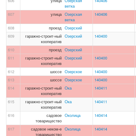
606
улица
Озерская
140406
ветка
607
улица
Озерская
140406
ветка
608
проезд
Озерский
609
гаражно-строит-ный
Озерский
140400
кооператив
610
проезд
Озерский
611
гаражно-строит-ный
Озерский
140400
кооператив
612
шоссе
Озерское
140400
613
шоссе
Озерское
140400
614
гаражно-строит-ный
Ока
140411
кооператив
615
гаражно-строит-ный
Ока
140411
кооператив
616
садовое
Околица
140414
товарищество
617
садовое неком-е
Околица
140414
товарищество