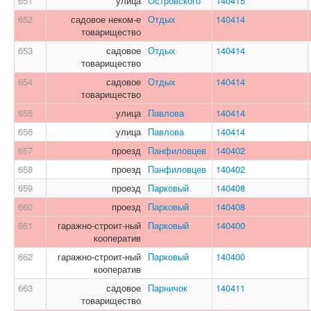
651
улица
Островского
140415
652
садовое неком-е
Отдых
140414
товарищество
653
садовое
Отдых
140414
товарищество
654
садовое
Отдых
140414
товарищество
655
улица
Павлова
140414
656
улица
Павлова
140414
657
проезд
Панфиловцев
140402
658
проезд
Панфиловцев
140402
659
проезд
Парковый
140408
660
проезд
Парковый
140408
661
гаражно-строит-ный
Парковый
140400
кооператив
662
гаражно-строит-ный
Парковый
140400
кооператив
663
садовое
Парничок
140411
товарищество