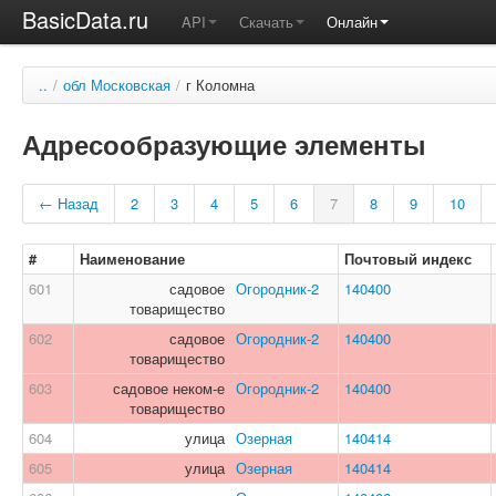
BasicData.ru
API
Скачать
Онлайн
..
/
обл Московская
/
г Коломна
Адресообразующие элементы
← Назад
2
3
4
5
6
7
8
9
10
#
Наименование
Почтовый индекс
601
садовое
Огородник-2
140400
товарищество
602
садовое
Огородник-2
140400
товарищество
603
садовое неком-е
Огородник-2
140400
товарищество
604
улица
Озерная
140414
605
улица
Озерная
140414