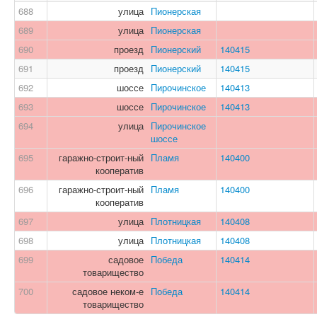
688
улица
Пионерская
689
улица
Пионерская
690
проезд
Пионерский
140415
691
проезд
Пионерский
140415
692
шоссе
Пирочинское
140413
693
шоссе
Пирочинское
140413
694
улица
Пирочинское
шоссе
695
гаражно-строит-ный
Пламя
140400
кооператив
696
гаражно-строит-ный
Пламя
140400
кооператив
697
улица
Плотницкая
140408
698
улица
Плотницкая
140408
699
садовое
Победа
140414
товарищество
700
садовое неком-е
Победа
140414
товарищество