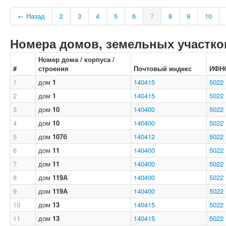
← Назад
2
3
4
5
6
7
8
9
10
Номера домов, земельных участков
Номер дома / корпуса /
#
строения
Почтовый индекс
ИФН
1
дом
1
140415
5022
2
дом
1
140415
5022
3
дом
10
140400
5022
4
дом
10
140400
5022
5
дом
107б
140412
5022
6
дом
11
140400
5022
7
дом
11
140400
5022
8
дом
119А
140400
5022
9
дом
119А
140400
5022
10
дом
13
140415
5022
11
дом
13
140415
5022