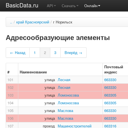
BasicData.ru
API
Скачать
Онлайн
..
/
край Красноярский
/
г Норильск
Адресообразующие элементы
← Назад
1
2
3
Вперёд →
Почтовый
#
Наименование
индекс
101
улица
Лесная
663330
102
улица
Лесная
663330
103
улица
Ломоносова
663305
104
улица
Ломоносова
663305
105
улица
Маслова
663330
106
улица
Маслова
663330
107
проезд
Машиностроителей
663316