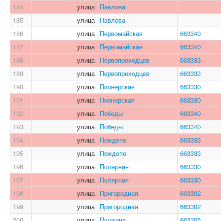
184
улица
Павлова
185
улица
Павлова
186
улица
Первомайская
663340
187
улица
Первомайская
663340
188
улица
Первопроходцев
663333
189
улица
Первопроходцев
663333
190
улица
Пионерская
663330
191
улица
Пионерская
663330
192
улица
Победы
663340
193
улица
Победы
663340
194
улица
Пождепо
663333
195
улица
Пождепо
663333
196
улица
Полярная
663330
197
улица
Полярная
663330
198
улица
Пригородная
663302
199
улица
Пригородная
663302
200
улица
Пушкина
663305