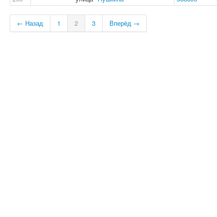
← Назад
1
2
3
Вперёд →