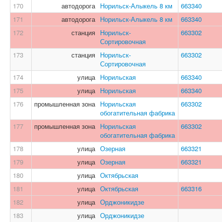
170
автодорога
Норильск-Алыкель 8 км
663340
171
автодорога
Норильск-Алыкель 8 км
663340
172
станция
Норильск-
663302
Сортировочная
173
станция
Норильск-
663302
Сортировочная
174
улица
Норильская
663340
175
улица
Норильская
663340
176
промышленная зона
Норильская
663302
обогатительная фабрика
177
промышленная зона
Норильская
663302
обогатительная фабрика
178
улица
Озерная
663321
179
улица
Озерная
663321
180
улица
Октябрьская
181
улица
Октябрьская
663316
182
улица
Орджоникидзе
183
улица
Орджоникидзе