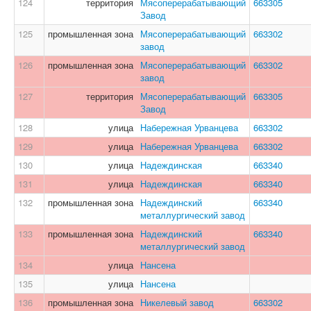
124
территория
Мясоперерабатывающий
663305
Завод
125
промышленная зона
Мясоперерабатывающий
663302
завод
126
промышленная зона
Мясоперерабатывающий
663302
завод
127
территория
Мясоперерабатывающий
663305
Завод
128
улица
Набережная Урванцева
663302
129
улица
Набережная Урванцева
663302
130
улица
Надеждинская
663340
131
улица
Надеждинская
663340
132
промышленная зона
Надеждинский
663340
металлургический завод
133
промышленная зона
Надеждинский
663340
металлургический завод
134
улица
Нансена
135
улица
Нансена
136
промышленная зона
Никелевый завод
663302