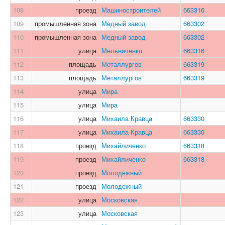
108
проезд
Машиностроителей
663316
109
промышленная зона
Медный завод
663302
110
промышленная зона
Медный завод
663302
111
улица
Мельниченко
663316
112
площадь
Металлургов
663319
113
площадь
Металлургов
663319
114
улица
Мира
115
улица
Мира
116
улица
Михаила Кравца
663330
117
улица
Михаила Кравца
663330
118
проезд
Михайличенко
663318
119
проезд
Михайличенко
663318
120
проезд
Молодежный
121
проезд
Молодежный
122
улица
Московская
123
улица
Московская