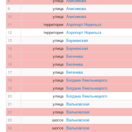
8
улица
Анисимова
9
улица
Анисимова
10
улица
Анисимова
11
территория
Аэропорт Норильск
12
территория
Аэропорт Норильск
13
улица
Бауманская
14
улица
Бауманская
15
улица
Бегичева
16
улица
Бегичева
17
улица
Бегичева
18
улица
Богдана Хмельницкого
19
улица
Богдана Хмельницкого
20
улица
Богдана Хмельницкого
21
улица
Вальковская
22
улица
Вальковская
23
шоссе
Вальковское
24
шоссе
Вальковское