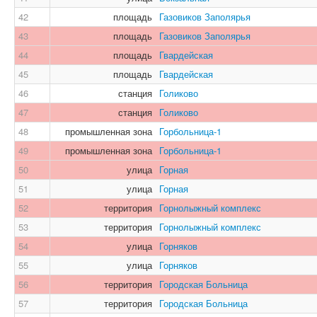
42
площадь
Газовиков Заполярья
43
площадь
Газовиков Заполярья
44
площадь
Гвардейская
45
площадь
Гвардейская
46
станция
Голиково
47
станция
Голиково
48
промышленная зона
Горбольница-1
49
промышленная зона
Горбольница-1
50
улица
Горная
51
улица
Горная
52
территория
Горнолыжный комплекс
53
территория
Горнолыжный комплекс
54
улица
Горняков
55
улица
Горняков
56
территория
Городская Больница
57
территория
Городская Больница