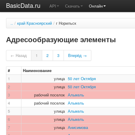
BasicData.ru
API
Скачать
Онлайн
..
/
край Красноярский
/
г Норильск
Адресообразующие элементы
← Назад
1
2
3
Вперёд →
#
Наименование
1
улица
50 лет Октября
2
улица
50 лет Октября
3
рабочий поселок
Алыкель
4
рабочий поселок
Алыкель
5
улица
Алыкель
6
улица
Алыкель
7
улица
Анисимова