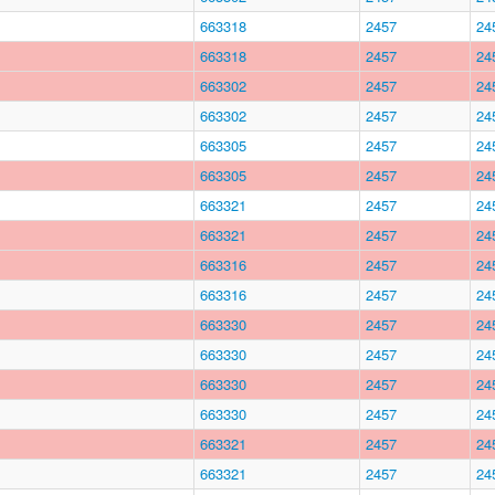
663318
2457
24
663318
2457
24
663302
2457
24
663302
2457
24
663305
2457
24
663305
2457
24
663321
2457
24
663321
2457
24
663316
2457
24
663316
2457
24
663330
2457
24
663330
2457
24
663330
2457
24
663330
2457
24
663321
2457
24
663321
2457
24