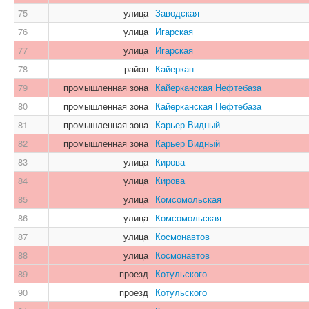
75
улица
Заводская
76
улица
Игарская
77
улица
Игарская
78
район
Кайеркан
79
промышленная зона
Кайерканская Нефтебаза
80
промышленная зона
Кайерканская Нефтебаза
81
промышленная зона
Карьер Видный
82
промышленная зона
Карьер Видный
83
улица
Кирова
84
улица
Кирова
85
улица
Комсомольская
86
улица
Комсомольская
87
улица
Космонавтов
88
улица
Космонавтов
89
проезд
Котульского
90
проезд
Котульского