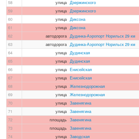
58
улица
Дзержинского
59
улица
Дзержинского
60
улица
Диксона
61
улица
Диксона
62
автодорога
Дудинка-Аэропорт Норильск 29 км
63
автодорога
Дудинка-Аэропорт Норильск 29 км
64
улица
Дудинская
65
улица
Дудинская
66
улица
Енисейская
67
улица
Енисейская
68
улица
Железнодорожная
69
улица
Железнодорожная
70
улица
Завенягина
71
улица
Завенягина
72
площадь
Завенягина
73
площадь
Завенягина
74
улица
Заводская