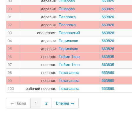
89
деревня
Ошарово
663825
90
деревня
Ошарово
663825
91
деревня
Павловка
663826
92
деревня
Павловка
663826
93
сельсовет
Павловский
663826
94
деревня
Пермяково
663826
95
деревня
Пермяково
663826
96
поселок
Поймо-Тины
663835
97
поселок
Поймо-Тины
663835
98
поселок
Поканаевка
663860
99
поселок
Поканаевка
663860
100
рабочий поселок
Поканаевка
663860
← Назад
1
2
Вперёд →