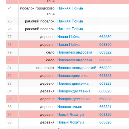
типа
74
поселок городского
Нижняя Пойма
типа
75
рабочий поселок
Нижняя Пойма
76
рабочий поселок
Нижняя Пойма
77
деревня
Новая Пойма
663850
78
деревня
Новая Пойма
663850
79
село
Новоалександровка
663822
80
село
Новоалександровка
663822
81
сельсовет
Новоалександровский
663822
82
деревня
Нововоздвиженка
663823
83
деревня
Нововоздвиженка
663823
84
деревня
Новорождественка
663823
85
деревня
Новорождественка
663823
86
деревня
Новосокольск
663821
87
деревня
Новый Локатуй
663826
88
деревня
Новый Локатуй
663826