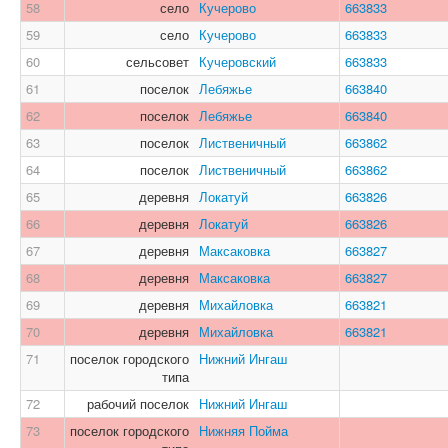
58
село
Кучерово
663833
59
село
Кучерово
663833
60
сельсовет
Кучеровский
663833
61
поселок
Лебяжье
663840
62
поселок
Лебяжье
663840
63
поселок
Лиственичный
663862
64
поселок
Лиственичный
663862
65
деревня
Локатуй
663826
66
деревня
Локатуй
663826
67
деревня
Максаковка
663827
68
деревня
Максаковка
663827
69
деревня
Михайловка
663821
70
деревня
Михайловка
663821
71
поселок городского
Нижний Ингаш
типа
72
рабочий поселок
Нижний Ингаш
73
поселок городского
Нижняя Пойма