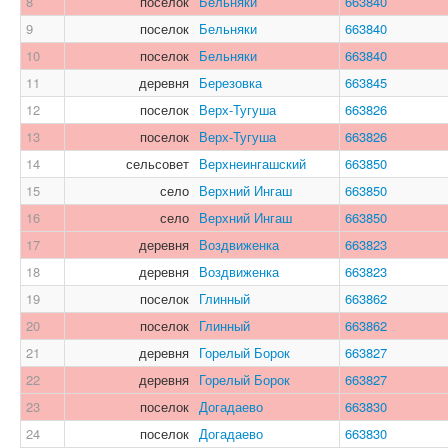
8
поселок
Бельняки
663840
9
поселок
Бельняки
663840
10
поселок
Бельняки
663840
11
деревня
Березовка
663845
12
поселок
Верх-Тугуша
663826
13
поселок
Верх-Тугуша
663826
14
сельсовет
Верхнеингашский
663850
15
село
Верхний Ингаш
663850
16
село
Верхний Ингаш
663850
17
деревня
Воздвиженка
663823
18
деревня
Воздвиженка
663823
19
поселок
Глинный
663862
20
поселок
Глинный
663862
21
деревня
Горелый Борок
663827
22
деревня
Горелый Борок
663827
23
поселок
Догадаево
663830
24
поселок
Догадаево
663830