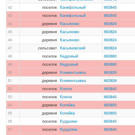
42
поселок
Канифольный
663845
43
поселок
Канифольный
663845
44
деревня
Касьяново
663824
45
деревня
Касьяново
663824
46
деревня
Касьяново
663824
47
сельсовет
Касьяновский
663824
48
поселок
Кедровый
663860
49
поселок
Кедровый
663860
50
деревня
Климентьевка
663826
51
деревня
Климентьевка
663826
52
поселок
Ключи
663840
53
поселок
Ключи
663840
54
деревня
Копейка
663850
55
деревня
Копейка
663850
56
поселок
Курдояки
663840
57
поселок
Курдояки
663840