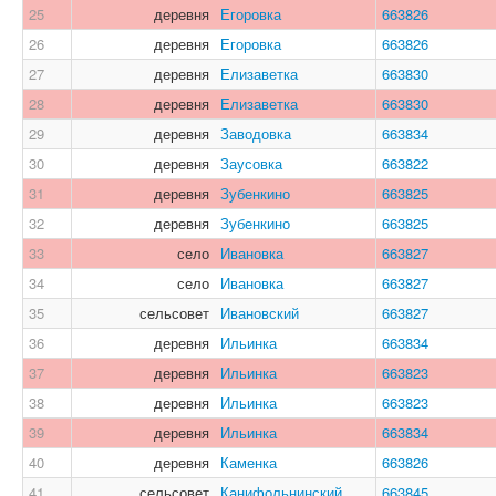
25
деревня
Егоровка
663826
26
деревня
Егоровка
663826
27
деревня
Елизаветка
663830
28
деревня
Елизаветка
663830
29
деревня
Заводовка
663834
30
деревня
Заусовка
663822
31
деревня
Зубенкино
663825
32
деревня
Зубенкино
663825
33
село
Ивановка
663827
34
село
Ивановка
663827
35
сельсовет
Ивановский
663827
36
деревня
Ильинка
663834
37
деревня
Ильинка
663823
38
деревня
Ильинка
663823
39
деревня
Ильинка
663834
40
деревня
Каменка
663826
41
сельсовет
Канифольнинский
663845