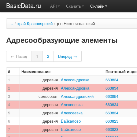
BasicData.ru
API
Скачать
Онлайн
..
/
край Красноярский
/
р-н Нижнеингашский
Адресообразующие элементы
← Назад
1
2
Вперёд →
#
Наименование
Почтовый инде
1
деревня
Александровка
663834
2
деревня
Александровка
663834
3
сельсовет
Александровский
663854
4
деревня
Алексеевка
663834
5
деревня
Алексеевка
663834
6
деревня
Байкалово
663823
7
деревня
Байкалово
663823