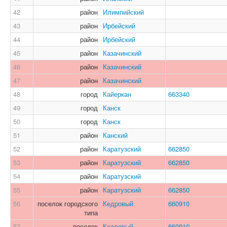
42
район
Илимпийский
43
район
Ирбейский
44
район
Ирбейский
45
район
Казачинский
46
район
Казачинский
47
район
Казачинский
48
город
Кайеркан
663340
49
город
Канск
50
город
Канск
51
район
Канский
52
район
Каратузский
662850
53
район
Каратузский
662850
54
район
Каратузский
55
район
Каратузский
662850
56
поселок городского
Кедровый
660910
типа
57
поселок
Кедровый
660910