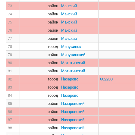
73
район
Манский
74
район
Манский
75
район
Манский
76
район
Манский
77
район
Манский
78
город
Минусинск
79
район
Минусинский
80
район
Мотыгинский
81
район
Мотыгинский
82
город
Назарово
662200
83
город
Назарово
84
город
Назарово
85
район
Назаровский
86
район
Назаровский
87
район
Назаровский
88
район
Назаровский