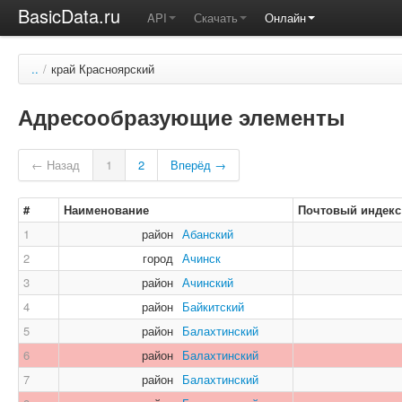
BasicData.ru
API
Скачать
Онлайн
..
/
край Красноярский
Адресообразующие элементы
← Назад
1
2
Вперёд →
#
Наименование
Почтовый индекс
1
район
Абанский
2
город
Ачинск
3
район
Ачинский
4
район
Байкитский
5
район
Балахтинский
6
район
Балахтинский
7
район
Балахтинский