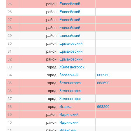
25
район
Енисейский
26
район
Енисейский
27
район
Енисейский
28
район
Енисейский
29
район
Енисейский
30
район
Ермаковский
31
район
Ермаковский
32
район
Ермаковский
33
город
Железногорск
34
город
Заозерный
663960
35
город
Зеленогорск
663690
36
город
Зеленогорск
37
город
Зеленогорск
38
город
Игарка
663200
39
район
Идринский
40
район
Идринский
41
район
Иланский