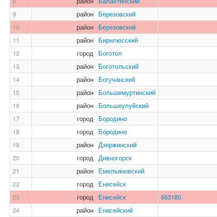
8
район
Балахтинский
9
район
Березовский
10
район
Березовский
11
район
Бирилюсский
12
город
Боготол
13
район
Боготольский
14
район
Богучанский
15
район
Большемуртинский
16
район
Большеулуйский
17
город
Бородино
18
город
Бородино
19
район
Дзержинский
20
город
Дивногорск
21
район
Емельяновский
22
город
Енисейск
23
город
Енисейск
663180
24
район
Енисейский