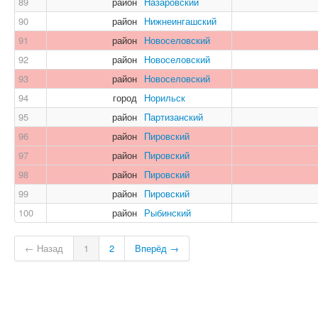
89
район
Назаровский
90
район
Нижнеингашский
91
район
Новоселовский
92
район
Новоселовский
93
район
Новоселовский
94
город
Норильск
95
район
Партизанский
96
район
Пировский
97
район
Пировский
98
район
Пировский
99
район
Пировский
100
район
Рыбинский
← Назад
1
2
Вперёд →