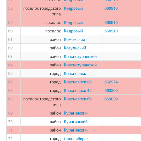
58
поселок городского
Кедровый
660910
типа
59
поселок
Кедровый
660910
60
поселок
Кедровый
660910
61
район
Кежемский
62
район
Козульский
63
район
Краснотуранский
64
район
Краснотуранский
65
город
Красноярск
66
город
Красноярск-26
662974
67
город
Красноярск-45
663200
68
поселок городского
Красноярск-66
663029
типа
69
район
Курагинский
70
район
Курагинский
71
район
Курагинский
72
город
Лесосибирск